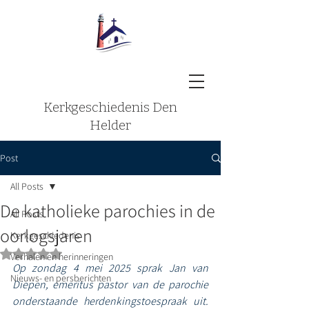
Kerkgeschiedenis Den
Helder
Post
All Posts
De katholieke parochies in de
All Posts
oorlogsjaren
Kerkgeschiedenis
Beoordeeld met NaN uit 5 sterren.
Verhalen en herinneringen
Op zondag 4 mei 2025 sprak Jan van 
Nieuws- en persberichten
Diepen, emeritus pastor van de parochie 
onderstaande herdenkingstoespraak uit. 