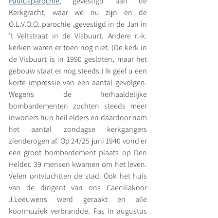
Paulusparochie
, gevestigd aan de 
Kerkgracht, waar we nu zijn en de 
O.L.V.O.O. parochie ,gevestigd in de Jan in 
’t Veltstraat in de Visbuurt. Andere r.-k. 
kerken waren er toen nog niet. (De kerk in 
de Visbuurt is in 1990 gesloten, maar het 
gebouw staat er nog steeds.) Ik geef u een 
korte impressie van een aantal gevolgen. 
Wegens de herhaaldelijke 
bombardementen zochten steeds meer 
inwoners hun heil elders en daardoor nam 
het aantal zondagse kerkgangers 
zienderogen af. Op 24/25 juni 1940 vond er 
een groot bombardement plaats op Den 
Helder. 39 mensen kwamen om het leven. 
Velen ontvluchtten de stad. Ook het huis 
van de dirigent van ons Caeciliakoor 
J.Leeuwens werd geraakt en alle 
koormuziek verbrandde. Pas in augustus 