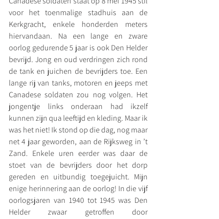
Canadese soldaten staat op 8 mei 1945 stil 
voor het toenmalige stadhuis aan de 
Kerkgracht, enkele honderden meters 
hiervandaan. Na een lange en zware 
oorlog gedurende 5 jaar is ook Den Helder 
bevrijd. Jong en oud verdringen zich rond 
de tank en juichen de bevrijders toe. Een 
lange rij van tanks, motoren en jeeps met 
Canadese soldaten zou nog volgen. Het 
jongentje links onderaan had ikzelf 
kunnen zijn qua leeftijd en kleding. Maar ik 
was het niet! Ik stond op die dag, nog maar 
net 4 jaar geworden, aan de Rijksweg in ’t 
Zand. Enkele uren eerder was daar de 
stoet van de bevrijders door het dorp 
gereden en uitbundig toegejuicht. Mijn 
enige herinnering aan de oorlog! In die vijf 
oorlogsjaren van 1940 tot 1945 was Den 
Helder zwaar getroffen door 