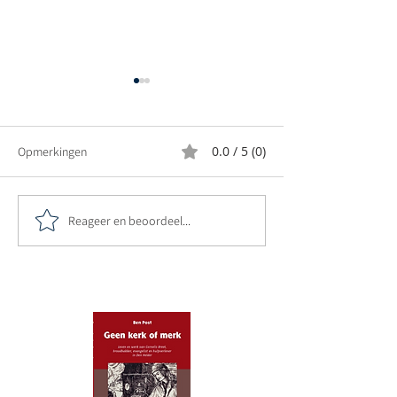
0.0 / 5 (0)
Opmerkingen
Reageer en beoordeel...
Boekpresentatie Geen kerk
Expositie Nieuwe 
of merk
oktober 2024