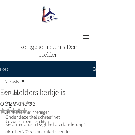
Kerkgeschiedenis Den
Helder
Post
All Posts
Een Helders kerkje is
All Posts
opgeknapt
Kerkgeschiedenis
Beoordeeld met NaN uit 5 sterren.
Verhalen en herinneringen
Onder deze titel schreef het 
Nieuws- en persberichten
Reformatorisch Dagblad op donderdag 2 
oktober 2025 een artikel over de 