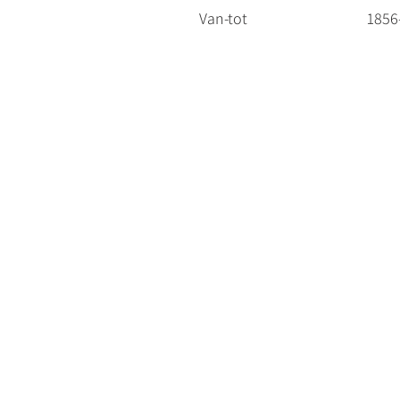
Van-tot
1856