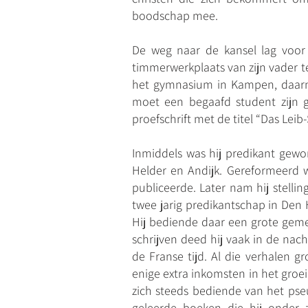
boodschap mee.
De weg naar de kansel lag voor
timmerwerkplaats van zijn vader t
het gymnasium in Kampen, daarna
moet een begaafd student zijn g
proefschrift met de titel “Das Lei
Inmiddels was hij predikant gew
Helder en Andijk. Gereformeerd wa
publiceerde. Later nam hij stellin
twee jarig predikantschap in Den H
Hij bediende daar een grote gem
schrijven deed hij vaak in de nac
de Franse tijd. Al die verhalen g
enige extra inkomsten in het groe
zich steeds bediende van het ps
geleerde boeken die hij onder 