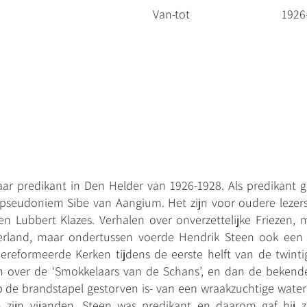
Van-tot
1926
ar predikant in Den Helder van 1926-1928. Als predikant g
pseudoniem Sibe van Aangium. Het zijn voor oudere lezers 
en Lubbert Klazes. Verhalen over onverzettelijke Friezen,
derland, maar ondertussen voerde Hendrik Steen ook een s
ereformeerde Kerken tijdens de eerste helft van de twint
 over de ‘Smokkelaars van de Schans’, en dan de bekende 
 de brandstapel gestorven is- van een wraakzuchtige wate
zijn vijanden. Steen was predikant en daarom gaf hij zij