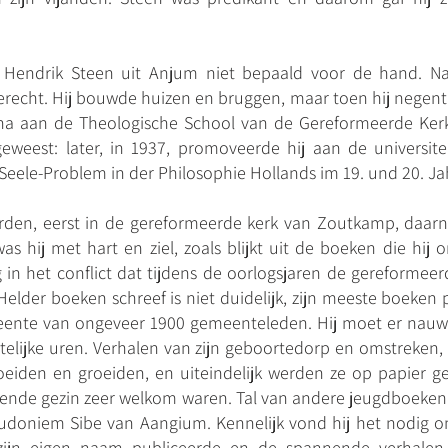
 Hendrik Steen uit Anjum niet bepaald voor de hand. Na
erecht. Hij bouwde huizen en bruggen, maar toen hij negenti
 aan de Theologische School van de Gereformeerde Kerken 
eweest: later, in 1937, promoveerde hij aan de universi
b-Seele-Problem in der Philosophie Hollands im 19. und 20. J
orden, eerst in de gereformeerde kerk van Zoutkamp, daar
s hij met hart en ziel, zoals blijkt uit de boeken die hij 
g in het conflict dat tijdens de oorlogsjaren de gereformeer
elder boeken schreef is niet duidelijk, zijn meeste boeken pr
eente van ongeveer 1900 gemeenteleden. Hij moet er nauwe
htelijke uren. Verhalen van zijn geboortedorp en omstreke
roeiden en groeiden, en uiteindelijk werden ze op papier ge
iende gezin zeer welkom waren. Tal van andere jeugdboeken 
eudoniem Sibe van Aangium. Kennelijk vond hij het nodig 
zijn eigen naam publiceerde en de spannende verhalen