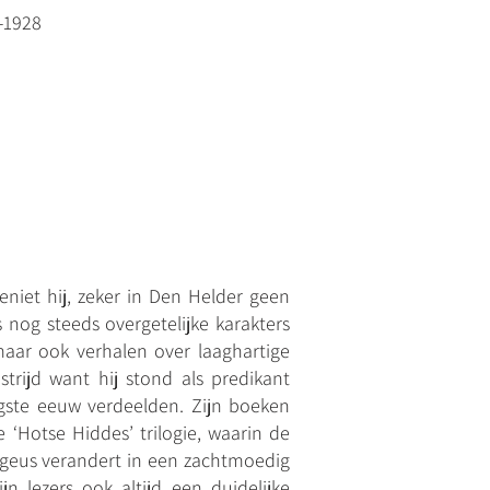
-1928
eniet hij, zeker in Den Helder geen
nog steeds overgetelijke karakters
 maar ook verhalen over laaghartige
trijd want hij stond als predikant
igste eeuw verdeelden. Zijn boeken
‘Hotse Hiddes’ trilogie, waarin de
rgeus verandert in een zachtmoedig
n lezers ook altijd een duidelijke