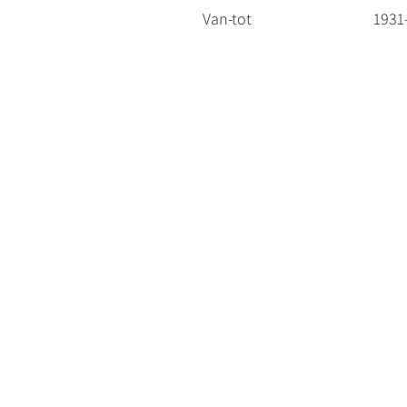
Van-tot
1931