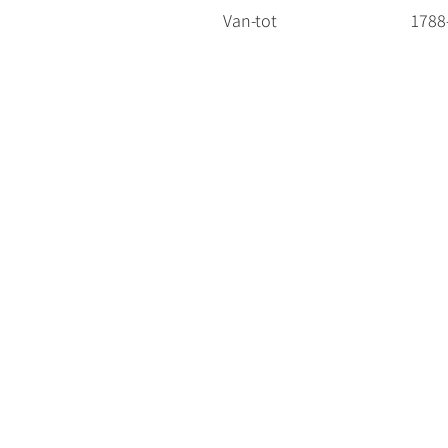
Van-tot
1788