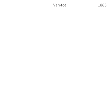
Van-tot
1883